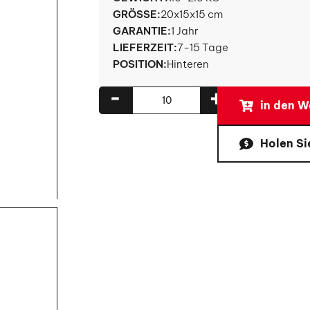
GRÖSSE:
20x15x15 cm
GARANTIE:
1 Jahr
LIEFERZEIT:
7-15 Tage
POSITION:
Hinteren
-
+
in den W
Holen Si