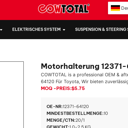
De
ELEKTRISCHES SYSTEM
SUSPENSION & STEERING
Motorhalterung 12371-
COWTOTAL is a professional OEM & aft
64120 Für Toyota, Wir bieten zuverlässi
MOQ -PREIS:
$5.75
OE-NR:
12371-64120
MINDESTBESTELLMENGE:
10
MENGE/CTN:
20/1
GEWICHT:
1.0-2.5 KG