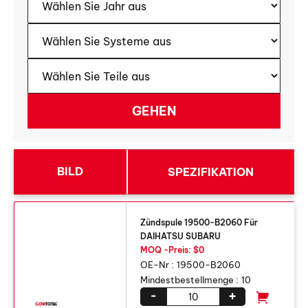
BILD
SPEZIFIKATION
Zündspule 19500-B2060 Für
DAIHATSU SUBARU
MOQ -Preis: $0
OE-Nr :
19500-B2060
Mindestbestellmenge :
10
-
+