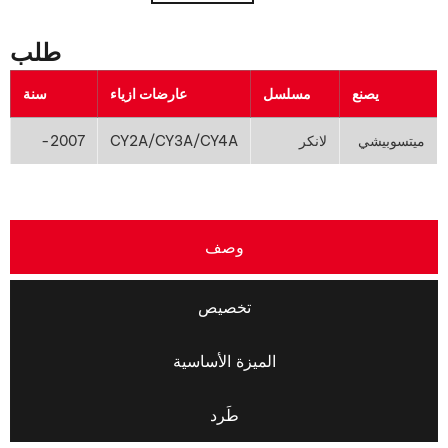
طلب
يصنع
مسلسل
عارضات ازياء
سنة
ميتسوبيشي
لانكر
CY2A/CY3A/CY4A
2007-
وصف
تخصيص
الميزة الأساسية
طَرد