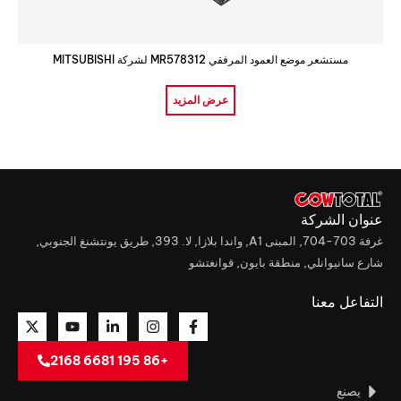
مستشعر موضع العمود المرفقي MR578312 لشركة MITSUBISHI
عرض المزيد
عنوان الشركة
غرفة 703-704, المبنى A1, واندا بلازا, لا. 393, طريق يونتشنغ الجنوبي,
شارع سانيوانلي, منطقة بايون, قوانغتشو
التفاعل معنا
+86 195 6681 2168
يصنع