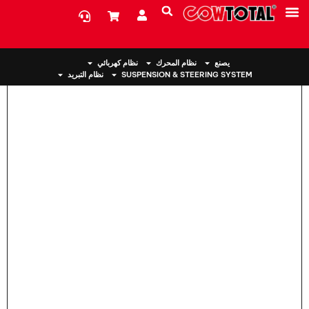
بيت
>
حامل المحرك MN101387 لميتسوبيشي
معلومات عنا
يصنع
نظام المحرك
نظام كهربائي
SUSPENSION & STEERING SYSTEM
نظام التبريد