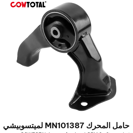
حامل المحرك MN101387 لميتسوبيشي