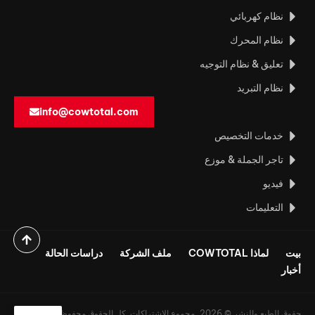
نظام كهربائي
نظام المحرك
تعليق & نظام التوجيه
نظام التبريد
info@cowtotal.com
خدمات التخصيص
تاجر الجملة & موزع
فيديو
التعليمات
بيت
لماذا COWTOTAL
ملف الشركة
دراسات الحالة
أخبار
حقوق الطبع والنشر © 2026, مجموع الاشتراكات. كل الحقوق محفوظة.