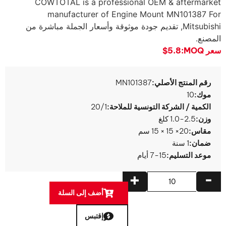
COWTOTAL is a professional OEM & aftermarket
manufacturer of Engine Mount MN101387 For
Mitsubishi
, تقديم جودة موثوقة وأسعار الجملة مباشرة من
المصنع.
سعر MOQ:
$5.8
رقم المنتج الأصلي:
MN101387
موك:
10
الكمية / الشركة التونسية للملاحة:
20/1
وزن:
1.0-2.5 كلغ
مقاس:
20× 15 × 15 سم
ضمان:
1 سنة
موعد التسليم:
7-15 أيام
+
-
أضف إلى السلة
إقتبس