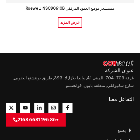
مستشعر موضع العمود المرفقي NSC90610B لـ Roewe
عرض المزيد
عنوان الشركة
غرفة 703-704, المبنى A1, واندا بلازا, لا. 393, طريق يونتشنغ الجنوبي,
شارع سانيوانلي, منطقة بايون, قوانغتشو
التفاعل معنا
+86 195 6681 2168
يصنع