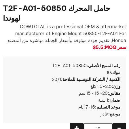
حامل المحرك 50850-T2F-A01
لهوندا
COWTOTAL is a professional OEM & aftermarket
manufacturer of Engine Mount 50850-T2F-A01 For
Honda
, تقديم جودة موثوقة وأسعار الجملة مباشرة من المصنع.
سعر MOQ:
$5.5
رقم المنتج الأصلي:
50850-T2F-A01
موك:
10
الكمية / الشركة التونسية للملاحة:
20/1
وزن:
1.0-2.5 كلغ
مقاس:
20× 15 × 15 سم
ضمان:
1 سنة
موعد التسليم:
7-15 أيام
موضع:
غادر
+
-