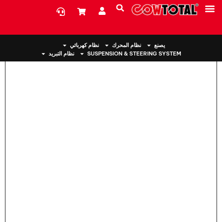
بيت
>
حامل المحرك 50850-T2F-A01 لهوندا
معلومات عنا
يصنع
نظام المحرك
نظام كهربائي
SUSPENSION & STEERING SYSTEM
نظام التبريد