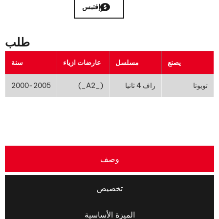
إقتبس
طلب
يصنع
مسلسل
عارضات ازياء
سنة
تويوتا
راف 4 ثانيا
(_A2_)
2000-2005
وصف
تخصيص
الميزة الأساسية