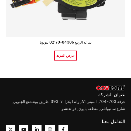
ساعة الربيع 84306-02170 لتويوتا
عرض المزيد
عنوان الشركة
غرفة 703-704, المبنى A1, واندا بلازا, لا. 393, طريق يونتشنغ الجنوبي,
شارع سانيوانلي, منطقة بايون, قوانغتشو
التفاعل معنا