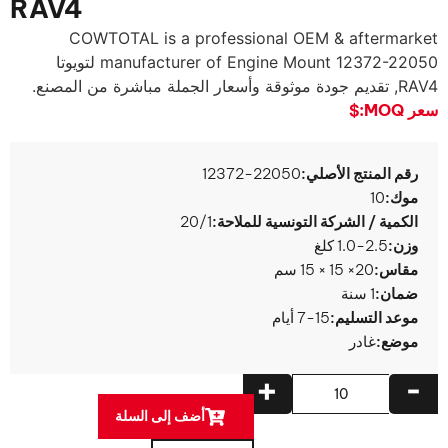
RAV4
COWTOTAL is a professional OEM & aftermarket
manufacturer of Engine Mount
12372-22050 لتويوتا
RAV4, تقديم جودة موثوقة وأسعار الجملة مباشرة من المصنع.
سعر MOQ:
$
رقم المنتج الأصلي:
12372-22050
موك:
10
الكمية / الشركة التونسية للملاحة:
20/1
وزن:
1.0-2.5 كلغ
مقاس:
20× 15 × 15 سم
ضمان:
1 سنة
موعد التسليم:
7-15 أيام
موضع:
غادر
+
-
أضف إلى السلة