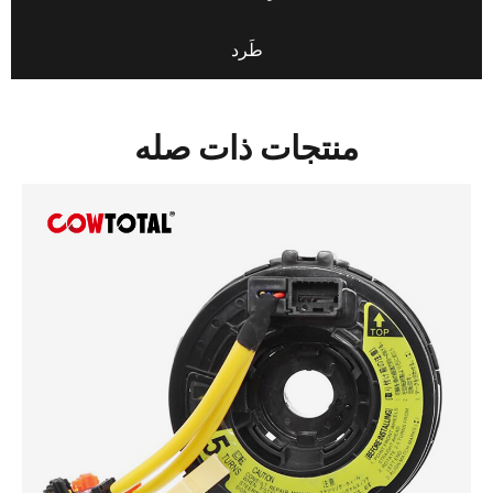
طَرد
منتجات ذات صله