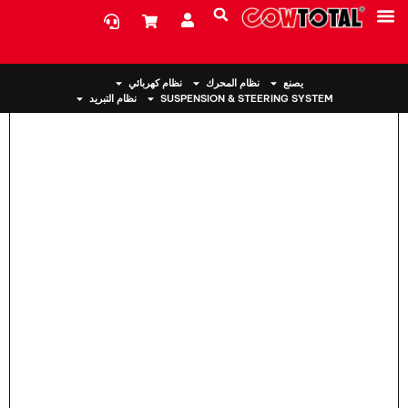
بيت
>
جبل المحرك 12372-22050 لتويوتا RAV4
معلومات عنا
يصنع
نظام المحرك
نظام كهربائي
SUSPENSION & STEERING SYSTEM
نظام التبريد