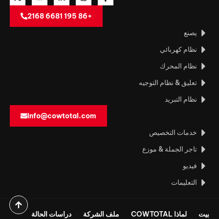
+86 195 6681 2168
يصنع
نظام كهربائي
نظام المحرك
تعليق & نظام التوجيه
نظام التبريد
info@cowtotal.com
خدمات التخصيص
تاجر الجملة & موزع
فيديو
التعليمات
بيت
لماذا COWTOTAL
ملف الشركة
دراسات الحالة