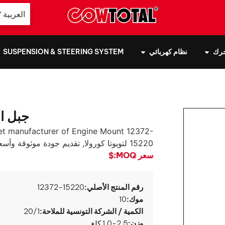
العربية
حرك
نظام كهربائي
SUSPENSION & STEERING SYSTEM
جبل المحرك 12372
t manufacturer of Engine Mount
12372-
15220 لتويوتا كورولا, تقديم جودة موثوقة وأسعار الجملة مباشرة من المصنع.
سعر MOQ:
$
رقم المنتج الأصلي:
12372-15220
موك:
10
الكمية / الشركة التونسية للملاحة:
20/1
وزن:
1.0-2.5 كلغ