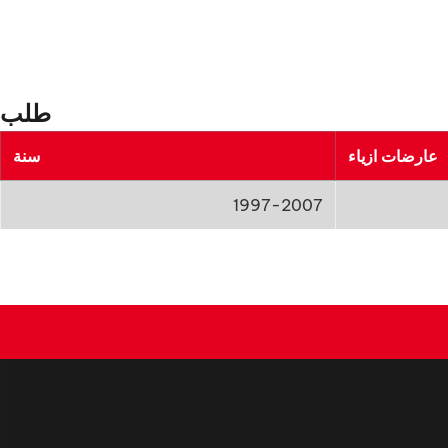
طلب
عارضات ازياء
سنة
1997-2007