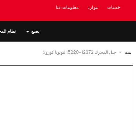
خدمات
موارد
معلومات عنا
يصنع
نظام الم
بيت
>
جبل المحرك 12372-15220 لتويوتا كورولا