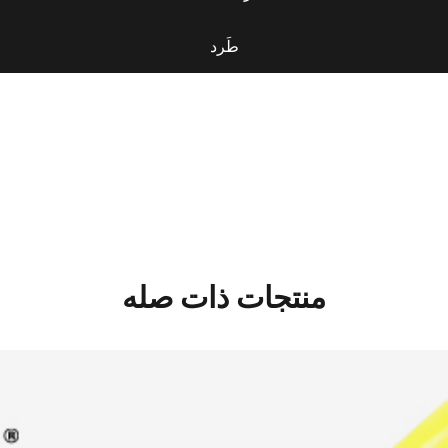
طَرد
منتجات ذات صله