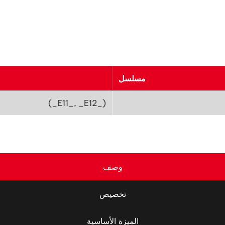
مسلسل
(_E11_, _E12_)
وصف
تخصيص
الميزة الأساسية