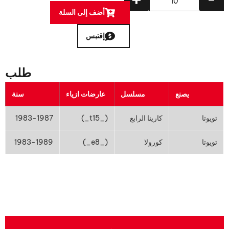
أضف إلى السلة
إقتبس
طلب
يصنع
مسلسل
عارضات ازياء
سنة
تويوتا
كارينا الرابع
(_t15_)
1983-1987
تويوتا
كورولا
(_e8_)
1983-1989