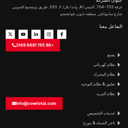
عنوان الشركة
غرفة 703-704, المبنى A1, واندا بلازا, لا. 393, طريق يونتشنغ الجنوبي,
شارع سانيوانلي, منطقة بايون, قوانغتشو
التفاعل معنا
+86 195 6681 2168
يصنع
نظام كهربائي
نظام المحرك
تعليق & نظام التوجيه
نظام التبريد
info@cowtotal.com
خدمات التخصيص
تاجر الجملة & موزع