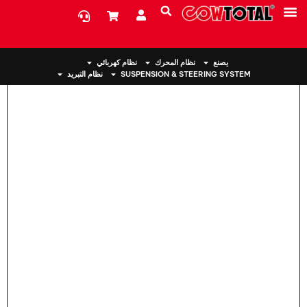
بيت
>
جبل المحرك 12372-15060 لتويوتا
معلومات عنا
يصنع
نظام المحرك
نظام كهربائي
SUSPENSION & STEERING SYSTEM
نظام التبريد