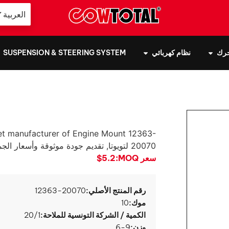
العربية
حرك
نظام كهربائي
SUSPENSION & STEERING SYSTEM
t manufacturer of Engine Mount
12363-
20070 لتويوتا, تقديم جودة موثوقة وأسعار الجملة مباشرة من المصنع.
سعر MOQ:
$5.2
رقم المنتج الأصلي:
12363-20070
موك:
10
الكمية / الشركة التونسية للملاحة:
20/1
وزن:
6-9