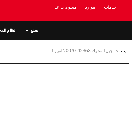
خدمات
موارد
معلومات عنا
يصنع
نظام الم
بيت
>
جبل المحرك 12363-20070 لتويوتا