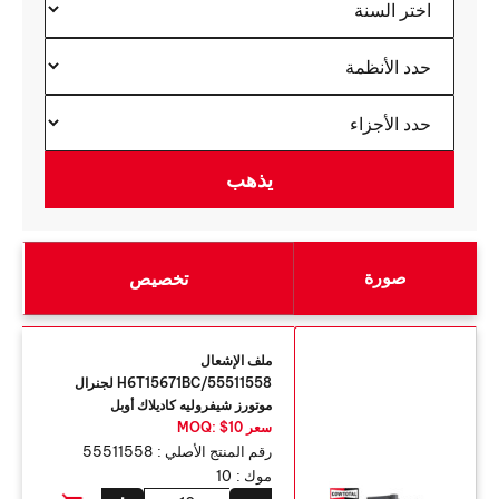
صورة
تخصيص
ملف الإشعال
55511558/H6T15671BC لجنرال
موتورز شيفروليه كاديلاك أوبل
سعر MOQ: $10
رقم المنتج الأصلي :
55511558
موك :
10