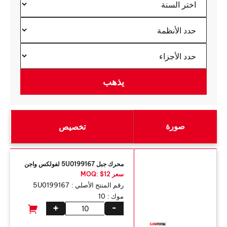
صورة
تخصيص
محرك جبل 5U0199167 لفولكس واجن
سعر MOQ: $12
رقم المنتج الأصلي :
5U0199167
موك :
10
+
-