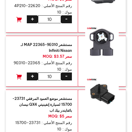
رقم المنتج الأصلي :
22620-4P210
موك :
10
+
-
مستشعر MAP 22365-9E010 لـ
Infiniti Nissan
سعر MOQ: $3.57
رقم المنتج الأصلي :
22365-9E010
موك :
10
+
-
مستشعر موضع العمود المرفقي 23731-
1S700 لسيارة إنفينيتي QX4 نيسان
باثفايندر بيك اب
سعر MOQ: $5
رقم المنتج الأصلي :
23731-1S700
موك :
10