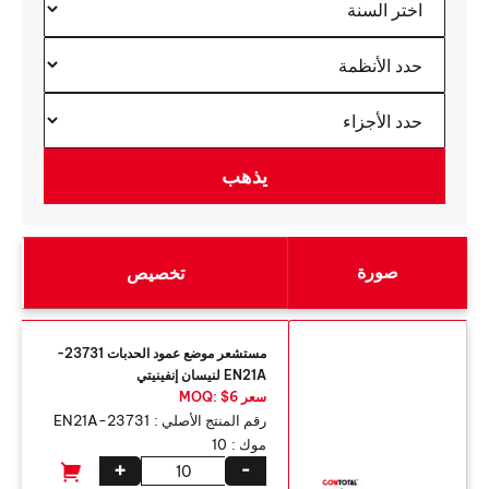
صورة
تخصيص
مستشعر موضع عمود الحدبات 23731-
EN21A لنيسان إنفينيتي
سعر MOQ: $6
رقم المنتج الأصلي :
23731-EN21A
موك :
10
+
-