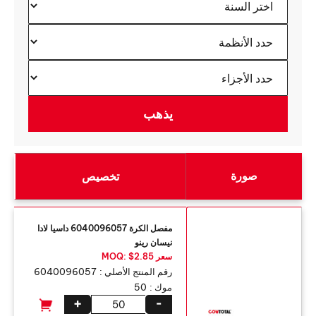
صورة
تخصيص
مفصل الكرة 6040096057 داسيا لادا
نيسان رينو
سعر MOQ: $2.85
رقم المنتج الأصلي :
6040096057
موك :
50
+
-