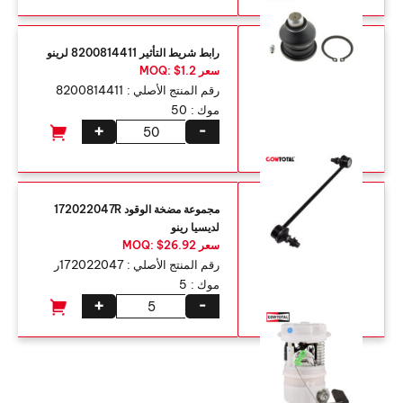
رابط شريط التأثير 8200814411 لرينو
سعر MOQ: $1.2
رقم المنتج الأصلي :
8200814411
موك :
50
+
-
مجموعة مضخة الوقود 172022047R
لديسيا رينو
سعر MOQ: $26.92
رقم المنتج الأصلي :
172022047ر
موك :
5
+
-