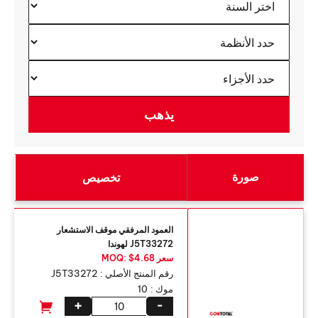
صورة
تخصيص
العمود المرفقي موقف الاستشعار
J5T33272 لهوندا
سعر MOQ: $4.68
رقم المنتج الأصلي :
J5T33272
موك :
10
+
-