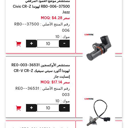
مستشعر موضع العمود المرفقي
37500-RB0-006 لهوندا Civic CR-Z
Jazz
سعر MOQ: $4.28
رقم المنتج الأصلي :
37500-RB0-
006
موك :
10
+
-
مستشعر الأوكسجين 36531-RE0-003
لهوندا أكورد سيتي سيفيك CR-V CR-Z
إنسايت جاز
سعر MOQ: $17.14
رقم المنتج الأصلي :
36531-RE0-
003
موك :
10
+
-