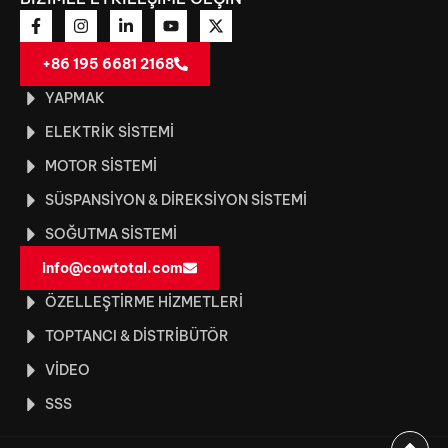
+86 195 6681 2168
YAPMAK
ELEKTRIK SISTEMI
MOTOR SISTEMI
SÜSPANSIYON & DIREKSIYON SISTEMI
SOĞUTMA SISTEMI
info@cowtotal.com
ÖZELLEŞTIRME HIZMETLERI
TOPTANCI & DISTRIBÜTÖR
VIDEO
SSS