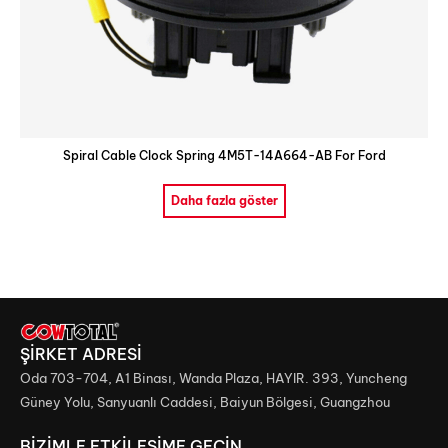
Spiral Cable Clock Spring 4M5T-14A664-AB For Ford
Daha fazla göster
ŞİRKET ADRESİ
Oda 703-704, A1 Binası, Wanda Plaza, HAYIR. 393, Yuncheng
Güney Yolu, Sanyuanlı Caddesi, Baiyun Bölgesi, Guangzhou
BİZİMLE ETKİLEŞİME GEÇİN