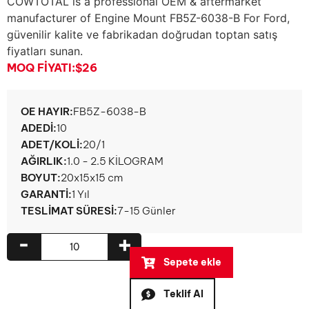
COWTOTAL is a professional OEM & aftermarket
manufacturer of Engine Mount FB5Z-6038-B For Ford
,
güvenilir kalite ve fabrikadan doğrudan toptan satış
fiyatları sunan.
MOQ FIYATI:
$26
OE HAYIR:
FB5Z-6038-B
ADEDI:
10
ADET/KOLI:
20/1
AĞIRLIK:
1.0 - 2.5 KİLOGRAM
BOYUT:
20x15x15 cm
GARANTI:
1 Yıl
TESLIMAT SÜRESI:
7-15 Günler
-
+
Sepete ekle
Teklif Al