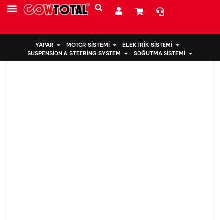
Ev
>
Ford için Motor Takozu FB5Z-6038-B
YAPAR
MOTOR SISTEMI
ELEKTRIK SISTEMI
SUSPENSION & STEERING SYSTEM
SOĞUTMA SISTEMI