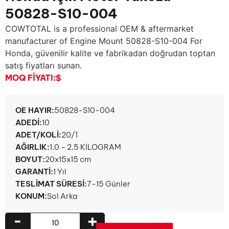
50828-S10-004
COWTOTAL is a professional OEM & aftermarket
manufacturer of Engine Mount 50828-S10-004 For
Honda
, güvenilir kalite ve fabrikadan doğrudan toptan
satış fiyatları sunan.
MOQ FIYATI:
$
OE HAYIR:
50828-S10-004
ADEDI:
10
ADET/KOLI:
20/1
AĞIRLIK:
1.0 - 2.5 KİLOGRAM
BOYUT:
20x15x15 cm
GARANTI:
1 Yıl
TESLIMAT SÜRESI:
7-15 Günler
KONUM:
Sol Arka
-
+