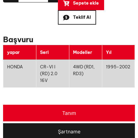
Sepete ekle
Teklif Al
Başvuru
yapar
Seri
Modeller
Yıl
HONDA
CR-VI I
4WD (RD1,
1995-2002
(RD) 2.0
RD3)
16V
Tanım
Şartname