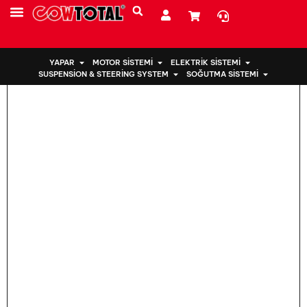
Ev
>
Honda için Motor Takozu 50828-S10-004
YAPAR
MOTOR SISTEMI
ELEKTRIK SISTEMI
SUSPENSION & STEERING SYSTEM
SOĞUTMA SISTEMI