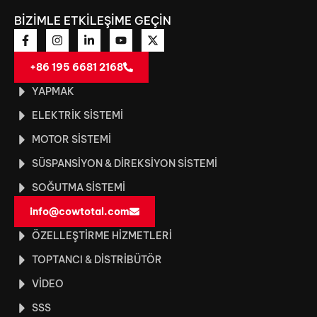
BİZİMLE ETKİLEŞİME GEÇİN
+86 195 6681 2168
YAPMAK
ELEKTRIK SISTEMI
MOTOR SISTEMI
SÜSPANSIYON & DIREKSIYON SISTEMI
SOĞUTMA SISTEMI
info@cowtotal.com
ÖZELLEŞTIRME HIZMETLERI
TOPTANCI & DISTRIBÜTÖR
VIDEO
SSS