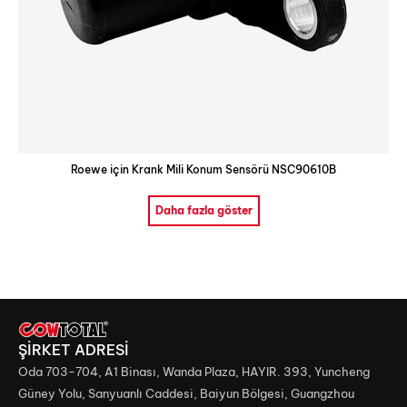
Roewe için Krank Mili Konum Sensörü NSC90610B
Daha fazla göster
ŞİRKET ADRESİ
Oda 703-704, A1 Binası, Wanda Plaza, HAYIR. 393, Yuncheng
Güney Yolu, Sanyuanlı Caddesi, Baiyun Bölgesi, Guangzhou