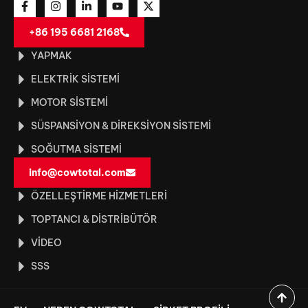
+86 195 6681 2168
YAPMAK
ELEKTRIK SISTEMI
MOTOR SISTEMI
SÜSPANSIYON & DIREKSIYON SISTEMI
SOĞUTMA SISTEMI
info@cowtotal.com
ÖZELLEŞTIRME HIZMETLERI
TOPTANCI & DISTRIBÜTÖR
VIDEO
SSS