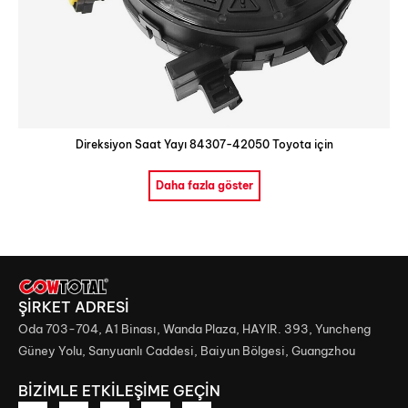
Direksiyon Saat Yayı 84307-42050 Toyota için
Daha fazla göster
ŞİRKET ADRESİ
Oda 703-704, A1 Binası, Wanda Plaza, HAYIR. 393, Yuncheng
Güney Yolu, Sanyuanlı Caddesi, Baiyun Bölgesi, Guangzhou
BİZİMLE ETKİLEŞİME GEÇİN