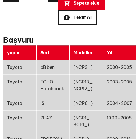
Sepete ekle
Teklif Al
Başvuru
yapar
Seri
Modeller
Yıl
Toyota
bB ben
(NCP3_)
2000-2005
Toyota
ECHO
(NCP13_,
2003-2005
Hatchback
NCP12_)
Toyota
IS
(NCP6_)
2004-2007
Toyota
PLAZ
(NCP1_,
1999-2005
SCP1_)