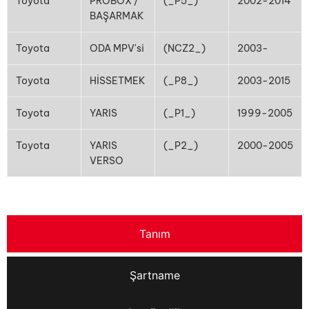
Toyota
PROBOX /
(_P5_)
2002-2014
BAŞARMAK
Toyota
ODA MPV'si
(NCZ2_)
2003-
Toyota
HİSSETMEK
(_P8_)
2003-2015
Toyota
YARIS
(_P1_)
1999-2005
Toyota
YARIS
(_P2_)
2000-2005
VERSO
Tanım
Şartname