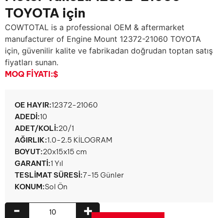
TOYOTA için
COWTOTAL is a professional OEM & aftermarket
manufacturer of Engine Mount
12372-21060 TOYOTA
için, güvenilir kalite ve fabrikadan doğrudan toptan satış
fiyatları sunan.
MOQ FIYATI:
$
OE HAYIR:
12372-21060
ADEDI:
10
ADET/KOLI:
20/1
AĞIRLIK:
1.0-2.5 KİLOGRAM
BOYUT:
20x15x15 cm
GARANTI:
1 Yıl
TESLIMAT SÜRESI:
7-15 Günler
KONUM:
Sol Ön
-
+