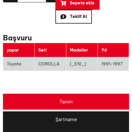
Sepete ekle
Teklif Al
Başvuru
yapar
Seri
Modeller
Yıl
Toyota
COROLLA
(_E10_)
1991-1997
Tanım
Şartname