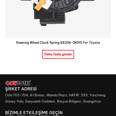
Steering Wheel Clock Spring 84306-0K010 For Toyota
Daha fazla göster
ŞİRKET ADRESİ
Oda 703-704, A1 Binası, Wanda Plaza, HAYIR. 393, Yuncheng
Güney Yolu, Sanyuanlı Caddesi, Baiyun Bölgesi, Guangzhou
BİZİMLE ETKİLEŞİME GEÇİN