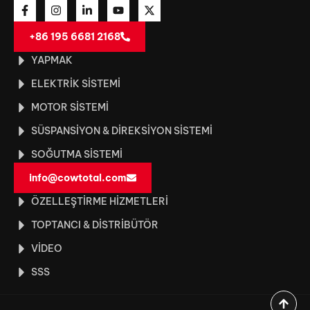
+86 195 6681 2168
YAPMAK
ELEKTRIK SISTEMI
MOTOR SISTEMI
SÜSPANSIYON & DIREKSIYON SISTEMI
SOĞUTMA SISTEMI
info@cowtotal.com
ÖZELLEŞTIRME HIZMETLERI
TOPTANCI & DISTRIBÜTÖR
VIDEO
SSS