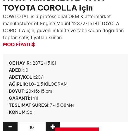
TOYOTA COROLLA için
COWTOTAL is a professional OEM & aftermarket
manufacturer of Engine Mount
12372-15181 TOYOTA
COROLLA için, güvenilir kalite ve fabrikadan doğrudan
toptan satış fiyatları sunan.
MOQ FIYATI:
$
OE HAYIR:
12372-15181
ADEDI:
10
ADET/KOLI:
20/1
AĞIRLIK:
1.0-2.5 KİLOGRAM
BOYUT:
20x15x15 cm
GARANTI:
1 Yıl
TESLIMAT SÜRESI:
7-15 Günler
KONUM:
Sol
-
+