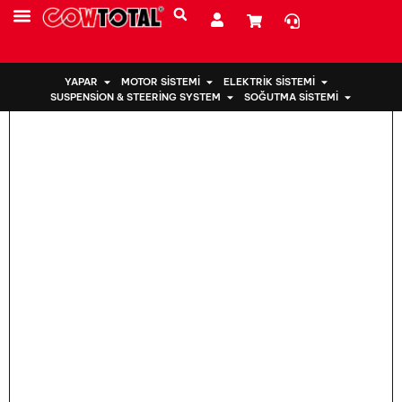
Ev
>
Motor Takozu 12372-15181 TOYOTA COROLLA için
YAPAR
MOTOR SISTEMI
ELEKTRIK SISTEMI
SUSPENSION & STEERING SYSTEM
SOĞUTMA SISTEMI