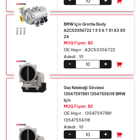
-
+
BMW Için Grottle Body
A2C53356722 1 3 5 6 7 X1 X3 X5
Z4
MOQ Fiyatı: $0
OE Hayır :
A2C53356722
Adedi :
10
-
+
Gaz Kelebeği Gövdesi
13547597881 13547556118 BMW
Için
MOQ Fiyatı: $0
OE Hayır :
13547597881
13547556118
Adedi :
10
-
+