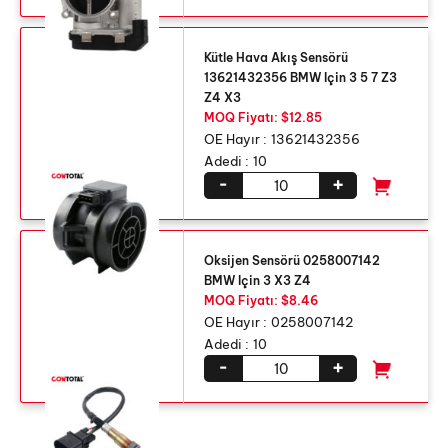
Kütle Hava Akış Sensörü
13621432356 BMW Için 3 5 7 Z3
Z4 X3
MOQ Fiyatı: $12.85
OE Hayır :
13621432356
Adedi :
10
-
+
Oksijen Sensörü 0258007142
BMW Için 3 X3 Z4
MOQ Fiyatı: $8.46
OE Hayır :
0258007142
Adedi :
10
-
+