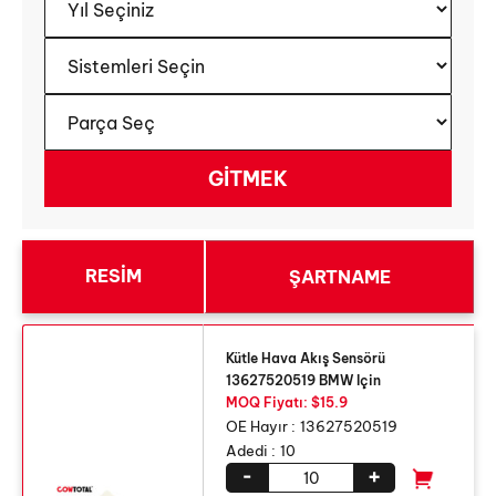
RESIM
ŞARTNAME
Kütle Hava Akış Sensörü
13627520519 BMW Için
MOQ Fiyatı: $15.9
OE Hayır :
13627520519
Adedi :
10
-
+