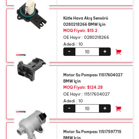
Kütle Hava Akış Sensörü
0280218266 BMW Için
MOQ Fiyatı: $15.2
OE Hayır :
0280218266
Adedi :
10
-
+
Motor Su Pompası 11517604027
BMW Için
MOQ Fiyatı: $124.28
OE Hayır :
11517604027
Adedi :
10
-
+
Motor Su Pompası 11517597715
BMW Için