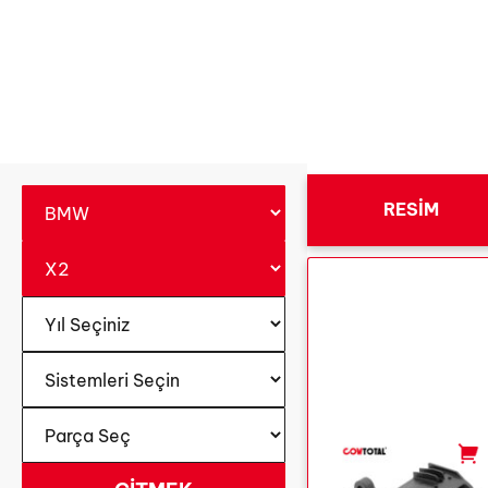
RESIM
-
+