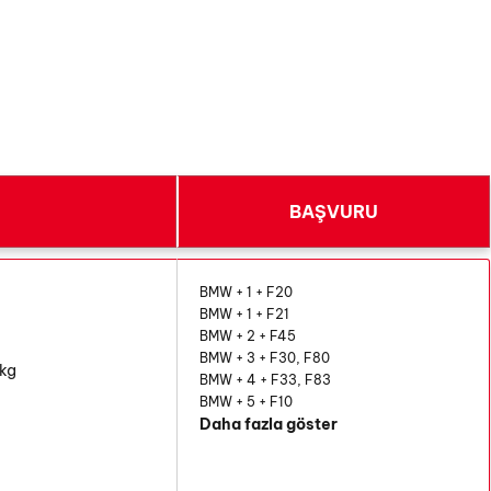
BAŞVURU
n
BMW + 1 + F20
BMW + 1 + F21
BMW + 2 + F45
BMW + 3 + F30, F80
 kg
BMW + 4 + F33, F83
BMW + 5 + F10
Daha fazla göster