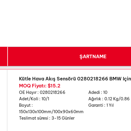
ŞARTNAME
Kütle Hava Akış Sensörü 0280218266 BMW Içi
MOQ Fiyatı: $15.2
OE Hayır :
0280218266
Adedi :
10
Adet/Koli :
10/1
Ağırlık :
0.12 Kg/0.86
Boyut :
Garanti :
1 Yıl
150x130x100mm/100x90x60mm
Teslimat süresi :
3-15 Günler