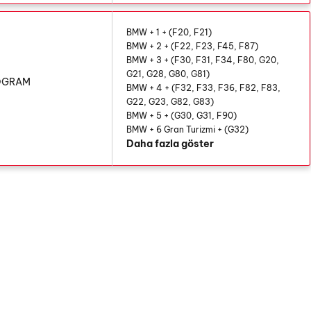
BMW + 1 + (F20, F21)
BMW + 2 + (F22, F23, F45, F87)
BMW + 3 + (F30, F31, F34, F80, G20,
G21, G28, G80, G81)
LOGRAM
BMW + 4 + (F32, F33, F36, F82, F83,
G22, G23, G82, G83)
BMW + 5 + (G30, G31, F90)
BMW + 6 Gran Turizmi + (G32)
Daha fazla göster