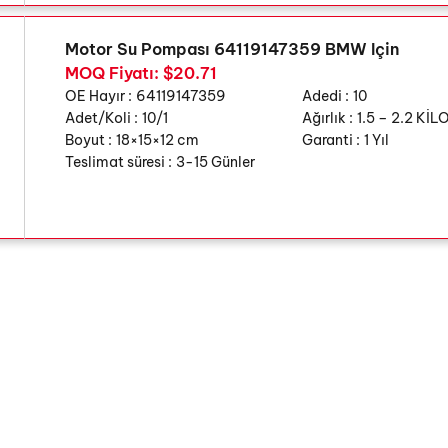
Motor Su Pompası 64119147359 BMW Için
MOQ Fiyatı: $20.71
OE Hayır :
64119147359
Adedi :
10
Adet/Koli :
10/1
Ağırlık :
1.5 – 2.2 Kİ
Boyut :
18×15×12 cm
Garanti :
1 Yıl
Teslimat süresi :
3-15 Günler