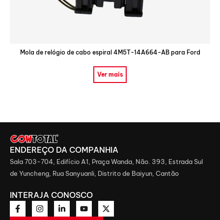
Mola de relógio de cabo espiral 4M5T-14A664-AB para Ford
Ver mais
ENDEREÇO ​​DA COMPANHIA
Sala 703-704, Edifício A1, Praça Wanda, Não. 393, Estrada Sul
de Yuncheng, Rua Sanyuanli, Distrito de Baiyun, Cantão
INTERAJA CONOSCO