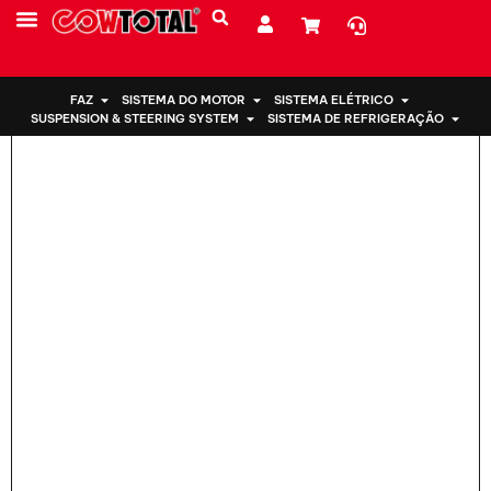
Lar
>
Suporte de motor GG9Z-6068-A para Ford
SOBRE NÓS
FAZ
SISTEMA DO MOTOR
SISTEMA ELÉTRICO
SUSPENSION & STEERING SYSTEM
SISTEMA DE REFRIGERAÇÃO