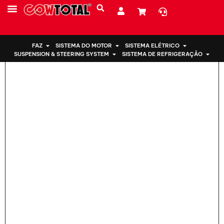
Lar
>
Suporte de motor GB5Z-6038-A para Ford
SOBRE NÓS
FAZ
SISTEMA DO MOTOR
SISTEMA ELÉTRICO
SUSPENSION & STEERING SYSTEM
SISTEMA DE REFRIGERAÇÃO