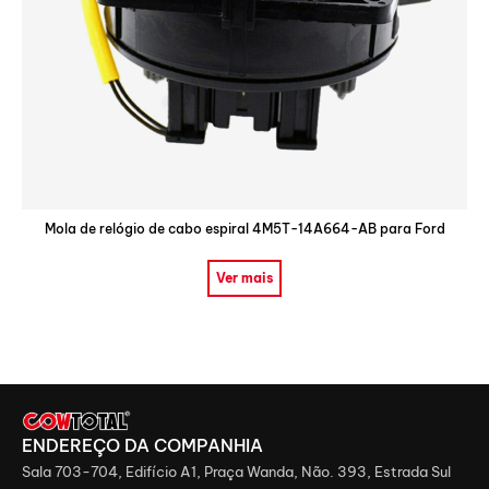
Mola de relógio de cabo espiral 4M5T-14A664-AB para Ford
Ver mais
ENDEREÇO ​​DA COMPANHIA
Sala 703-704, Edifício A1, Praça Wanda, Não. 393, Estrada Sul