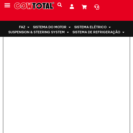
Lar
>
Suporte de motor 50821-S5B-013 ParaHonda
SOBRE NÓS
FAZ
SISTEMA DO MOTOR
SISTEMA ELÉTRICO
SUSPENSION & STEERING SYSTEM
SISTEMA DE REFRIGERAÇÃO