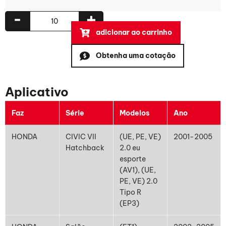
-
+
adicionar ao carrinho
Obtenha uma cotação
Aplicativo
Faz
Série
Modelos
Ano
HONDA
CIVIC VII
(UE, PE, VE)
2001-2005
Hatchback
2.0 eu
esporte
(AV1), (UE,
PE, VE) 2.0
Tipo R
(EP3)