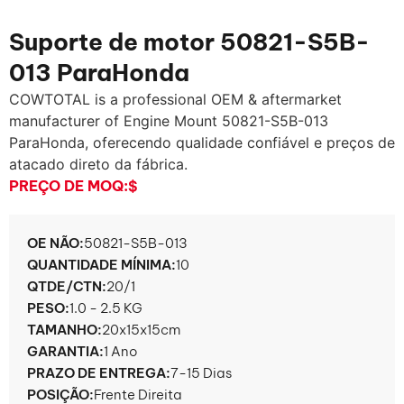
Suporte de motor 50821-S5B-
013 ParaHonda
COWTOTAL is a professional OEM & aftermarket
manufacturer of Engine Mount 50821-S5B
-013
ParaHonda, oferecendo qualidade confiável e preços de
atacado direto da fábrica.
PREÇO DE MOQ:
$
OE NÃO:
50821-S5B-013
QUANTIDADE MÍNIMA:
10
QTDE/CTN:
20/1
PESO:
1.0 - 2.5 KG
TAMANHO:
20x15x15cm
GARANTIA:
1 Ano
PRAZO DE ENTREGA:
7-15 Dias
POSIÇÃO:
Frente Direita