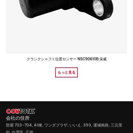
クランクシャフト位置センサー NSC90610B 栄威
もっと見る
会社の住所
部屋 703-704, A1棟, ワンダプラザ, いいえ. 393, 運城南路, 三元里
街, 白雲区, 広州