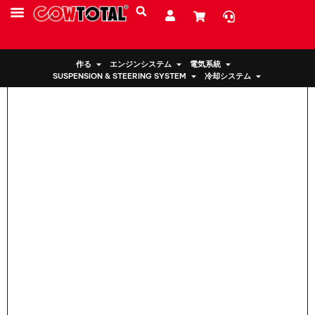
家
>
ホンダ用エンジンマウント 50850-T0A-A01
サービス
リソース
私たちについて
作る
エンジンシステム
電気系統
SUSPENSION & STEERING SYSTEM
冷却システム