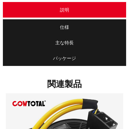
説明
仕様
主な特長
パッケージ
関連製品