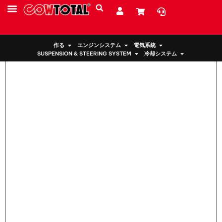
家
>
エンジンマウント 12372-21140 トヨタ用
サービス
リソース
私たちについて
作る
エンジンシステム
電気系統
SUSPENSION & STEERING SYSTEM
冷却システム