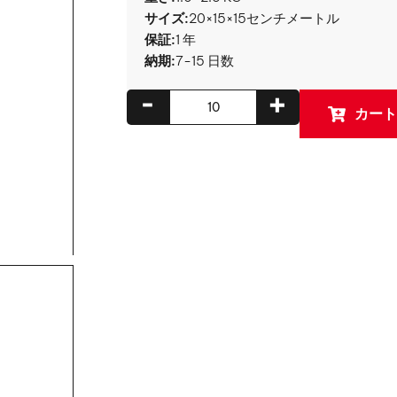
サイズ:
20×15×15センチメートル
保証:
1 年
納期:
7-15 日数
-
+
カート