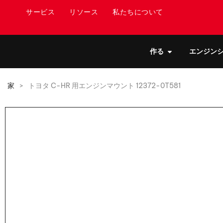
サービス
リソース
私たちについて
作る
エンジン
家
>
トヨタ C-HR 用エンジンマウント 12372-0T581