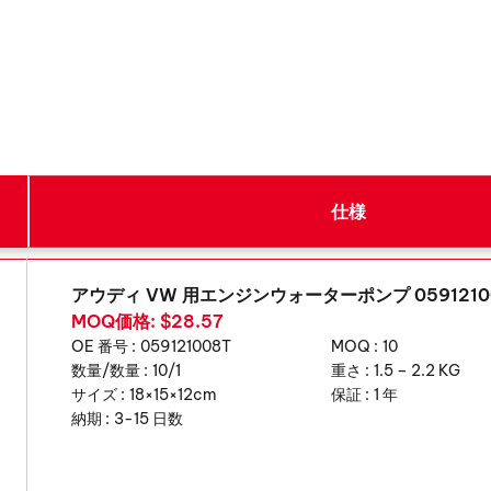
仕様
アウディ VW 用エンジンウォーターポンプ 0591210
MOQ価格: $28.57
OE 番号 :
059121008T
MOQ :
10
数量/数量 :
10/1
重さ :
1.5 – 2.2 KG
サイズ :
18×15×12cm
保証 :
1 年
納期 :
3-15 日数