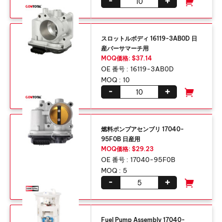
-
+
スロットルボディ 16119-3AB0D 日
産バーサマーチ用
MOQ価格: $37.14
OE 番号 :
16119-3AB0D
MOQ :
10
-
+
燃料ポンプアセンブリ 17040-
95F0B 日産用
MOQ価格: $29.23
OE 番号 :
17040-95F0B
MOQ :
5
-
+
Fuel Pump Assembly 17040-