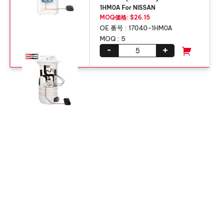
1HM0A For NISSAN
MOQ価格: $26.15
OE 番号 :
17040-1HM0A
MOQ :
5
-
+