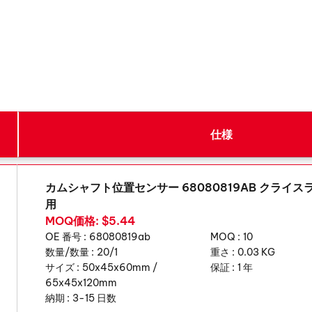
仕様
カムシャフト位置センサー 68080819AB クライ
用
MOQ価格: $5.44
OE 番号 :
68080819ab
MOQ :
10
数量/数量 :
20/1
重さ :
0.03 KG
サイズ :
50x45x60mm /
保証 :
1 年
65x45x120mm
納期 :
3-15 日数