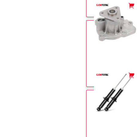
-
+
-
+