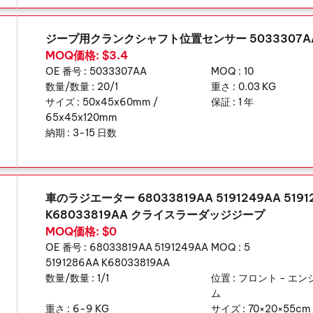
ジープ用クランクシャフト位置センサー 5033307A
MOQ価格: $3.4
OE 番号 :
5033307AA
MOQ :
10
数量/数量 :
20/1
重さ :
0.03 KG
サイズ :
50x45x60mm /
保証 :
1 年
65x45x120mm
納期 :
3-15 日数
車のラジエーター 68033819AA 5191249AA 5191
K68033819AA クライスラーダッジジープ
MOQ価格: $0
OE 番号 :
68033819AA 5191249AA
MOQ :
5
5191286AA K68033819AA
数量/数量 :
1/1
位置 :
フロント - エ
ム
重さ :
6-9 KG
サイズ :
70×20×55cm