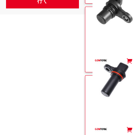
-
+
-
+