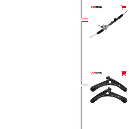
-
+
-
+