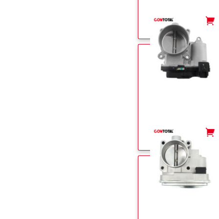
-
+
-
+