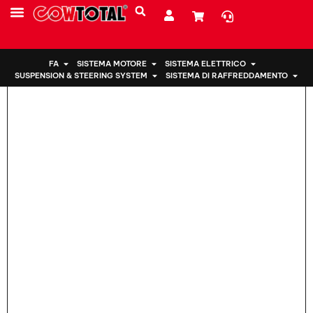
Casa
>
Supporto motore 50890-SNA-A82 per Honda
CHI SIAMO
FA
SISTEMA MOTORE
SISTEMA ELETTRICO
SUSPENSION & STEERING SYSTEM
SISTEMA DI RAFFREDDAMENTO