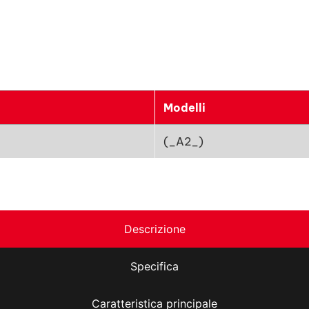
Modelli
(_A2_)
Descrizione
Specifica
Caratteristica principale