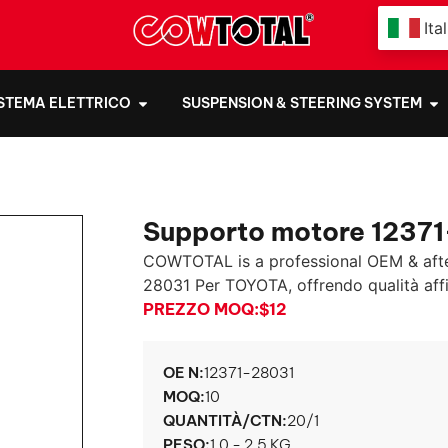
Ita
ISTEMA ELETTRICO
SUSPENSION & STEERING SYSTEM
Supporto motore 1237
COWTOTAL is a professional OEM & aft
28031 Per TOYOTA, offrendo qualità affida
PREZZO MOQ:
$12
OE N:
12371-28031
MOQ:
10
QUANTITÀ/CTN:
20/1
PESO:
1.0 - 2.5 KG