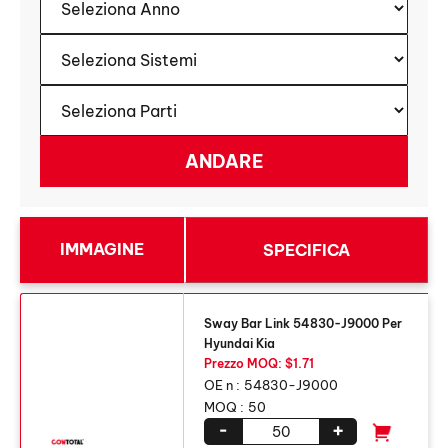
IMMAGINE
SPECIFICA
Sway Bar Link 54830-J9000 Per
Hyundai Kia
Prezzo MOQ: $1.71
OE n :
54830-J9000
MOQ :
50
-
+