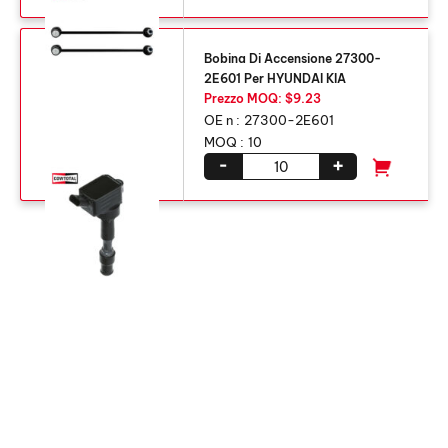
Bobina Di Accensione 27300-
2E601 Per HYUNDAI KIA
Prezzo MOQ: $9.23
OE n :
27300-2E601
MOQ :
10
-
+