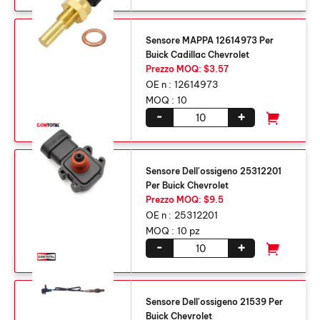
Sensore MAPPA 12614973 Per
Buick Cadillac Chevrolet
Prezzo MOQ: $3.57
OE n :
12614973
MOQ :
10
-
+
Sensore Dell'ossigeno 25312201
Per Buick Chevrolet
Prezzo MOQ: $9.5
OE n :
25312201
MOQ :
10 pz
-
+
Sensore Dell'ossigeno 21539 Per
Buick Chevrolet