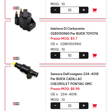
MOQ :
10
-
+
Iniettore Di Carburante
0280150960 Per BUICK TOYOTA
Prezzo MOQ: $3.7
OE n :
0280150960
MOQ :
10
-
+
Sensore Dell'ossigeno 234-4018
Per BUICK CADILLAC
CHEVROLET PONTIAC GMC
Prezzo MOQ: $8.99
OE n :
234-4018
MOQ :
10
-
+