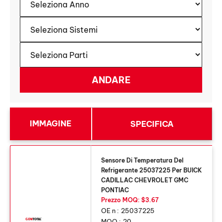
IMMAGINE
SPECIFICA
Sensore Di Temperatura Del
Refrigerante 25037225 Per BUICK
CADILLAC CHEVROLET GMC
PONTIAC
Prezzo MOQ: $3.67
OE n :
25037225
MOQ :
20