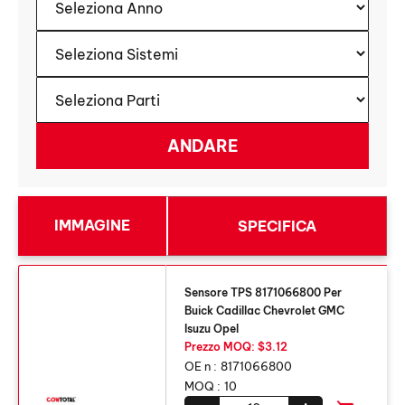
IMMAGINE
SPECIFICA
Sensore TPS 8171066800 Per
Buick Cadillac Chevrolet GMC
Isuzu Opel
Prezzo MOQ: $3.12
OE n :
8171066800
MOQ :
10